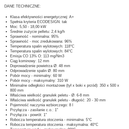
DANE TECHNICZNE:
Klasa efektywności energetycznej: A+
Spełnia kryteria ECODESIGN: tak
Moc: 5,50 - 18,00 kW
Średnie zużycie pelletu: 2,4 kg/h
Sprawność - nominalna: 95%
Sprawność - moc zredukowana: 96%
Temperatura spalin wylotowych: 118°C
Temperatura spalin wylotowych: 84°C
Emisja CO 13% O: 113 mg/Nm3
Ciąg kominowy: 12 mm
Doprowadzenie powietrza Ø: 48 mm
Odprowadzenie spalin Ø: 80 mm
Pobór mocy - minimalny: 60 W
Pobór mocy - maksymalny: 310 W
Minimalne odległości montażowe (tył x boki x przód): 350 x 500 x
800 mm
Właściwa wielkość granulek peletu - Ø: 6-8 mm
Właściwa wielkość granulek peletu - długość: 20 - 30 mm
Pojemność naczynia wzbiorczego: 8 l
Przyłącza - zasilanie c.o.: 1"
Przyłącza - powrót: 1"
Robocza temperatura otoczenia - minimalna: 5°C
Robocza temperatura otoczenia - maksymalna: 40°C