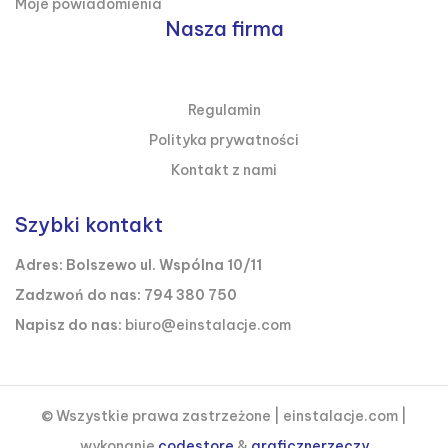
Moje powiadomienia
Nasza firma

NASZA FIRMA
Regulamin
Polityka prywatności
Kontakt z nami
Szybki kontakt
Adres: Bolszewo ul. Wspólna 10/11
Zadzwoń do nas: 794 380 750
Napisz do nas:
biuro@einstalacje.com
© Wszystkie prawa zastrzeżone | einstalacje.com |
wykonanie
codestore
&
graficznerzeczy