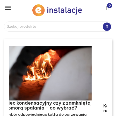
0

Koszty instalacji pompy ciepła – ile to
naprawdę kosztuje?