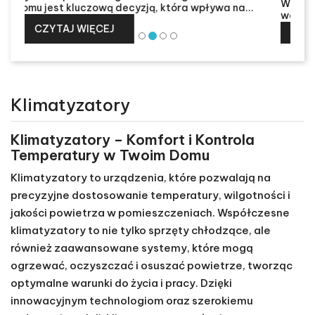
Wybór odpowiedniego systemu ogrzewania to
ważna decyzja dla każdego właściciela domu....
CZYTAJ WIĘCEJ
Prev
Klimatyzatory
Klimatyzatory – Komfort i Kontrola
Temperatury w Twoim Domu
Klimatyzatory to urządzenia, które pozwalają na
precyzyjne dostosowanie temperatury, wilgotności i
jakości powietrza w pomieszczeniach. Współczesne
klimatyzatory to nie tylko sprzęty chłodzące, ale
również zaawansowane systemy, które mogą
ogrzewać, oczyszczać i osuszać powietrze, tworząc
optymalne warunki do życia i pracy. Dzięki
innowacyjnym technologiom oraz szerokiemu