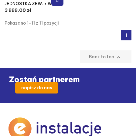
MDV AROMA 7,0KW
JEDNOSTKA ZEW. + WEW.
3 999,00 zł
Pokazano 1-11 z 11 pozycji
1

Back to top
Zostań partnerem
napisz do nas