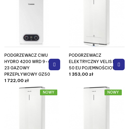
PODGRZEWACZ CWU
PODGRZEWACZ
HYDRO 4200 WRD 9-4KB
ELEKTRYCZNY VELIS PRO
23 GAZOWY
50 EU POJEMNOŚCIOWY
1 353,00 zł
PRZEPŁYWOWY GZ50
1 722,00 zł
NOWY
NOWY